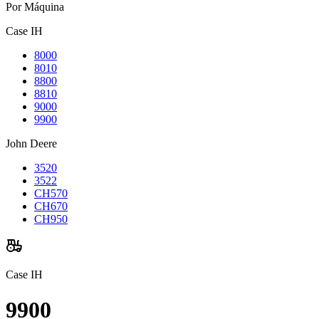
Por Máquina
Case IH
8000
8010
8800
8810
9000
9900
John Deere
3520
3522
CH570
CH670
CH950
Case IH
9900