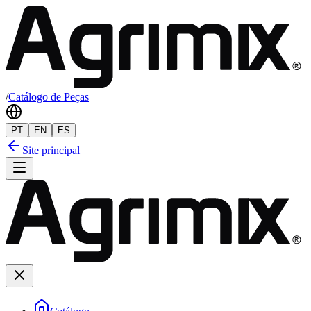
/
Catálogo de Peças
PT
EN
ES
Site principal