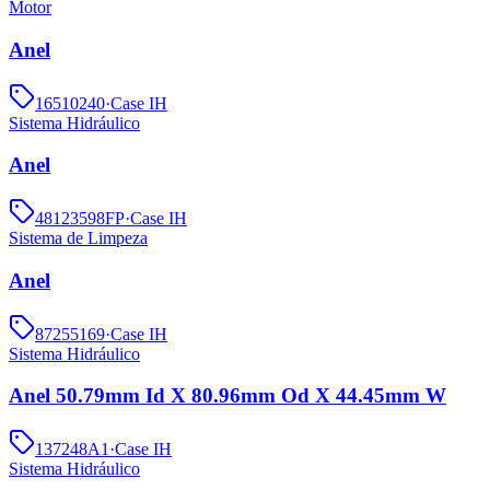
Motor
Anel
16510240
·
Case IH
Sistema Hidráulico
Anel
48123598FP
·
Case IH
Sistema de Limpeza
Anel
87255169
·
Case IH
Sistema Hidráulico
Anel 50.79mm Id X 80.96mm Od X 44.45mm W
137248A1
·
Case IH
Sistema Hidráulico