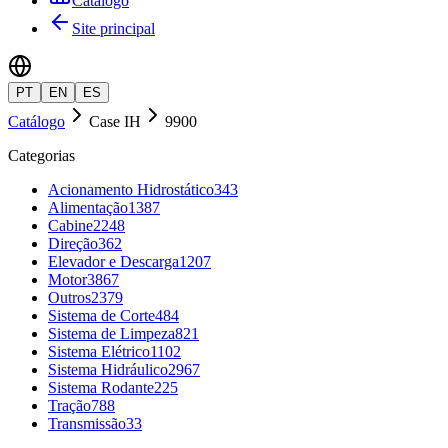
Catálogo
Site principal
PT
EN
ES
Catálogo
Case IH
9900
Categorias
Acionamento Hidrostático
343
Alimentação
1387
Cabine
2248
Direção
362
Elevador e Descarga
1207
Motor
3867
Outros
2379
Sistema de Corte
484
Sistema de Limpeza
821
Sistema Elétrico
1102
Sistema Hidráulico
2967
Sistema Rodante
225
Tração
788
Transmissão
33