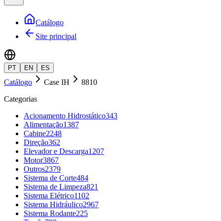
Catálogo
Site principal
PT
EN
ES
Catálogo
Case IH
8810
Categorias
Acionamento Hidrostático
343
Alimentação
1387
Cabine
2248
Direção
362
Elevador e Descarga
1207
Motor
3867
Outros
2379
Sistema de Corte
484
Sistema de Limpeza
821
Sistema Elétrico
1102
Sistema Hidráulico
2967
Sistema Rodante
225