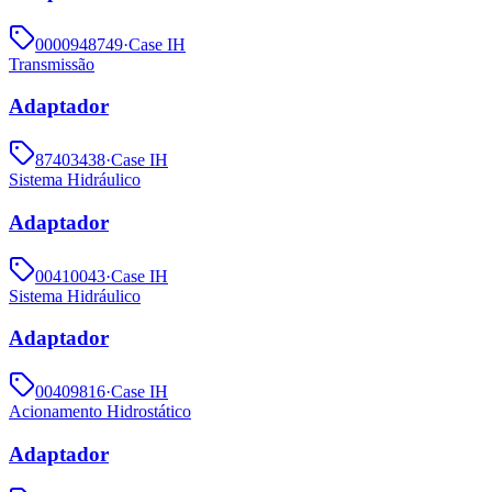
0000948749
·
Case IH
Transmissão
Adaptador
87403438
·
Case IH
Sistema Hidráulico
Adaptador
00410043
·
Case IH
Sistema Hidráulico
Adaptador
00409816
·
Case IH
Acionamento Hidrostático
Adaptador