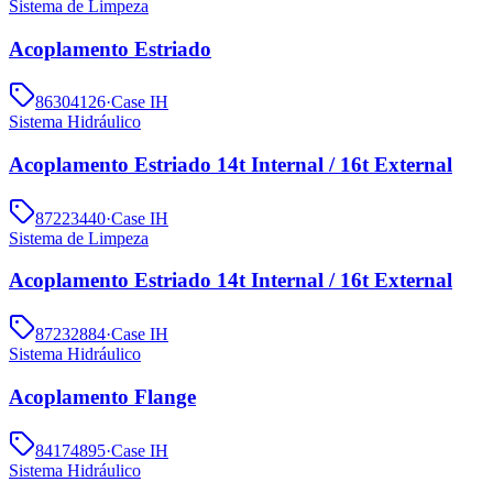
Sistema de Limpeza
Acoplamento Estriado
86304126
·
Case IH
Sistema Hidráulico
Acoplamento Estriado 14t Internal / 16t External
87223440
·
Case IH
Sistema de Limpeza
Acoplamento Estriado 14t Internal / 16t External
87232884
·
Case IH
Sistema Hidráulico
Acoplamento Flange
84174895
·
Case IH
Sistema Hidráulico