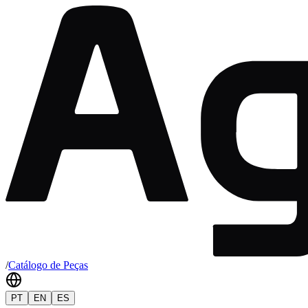
/
Catálogo de Peças
PT
EN
ES