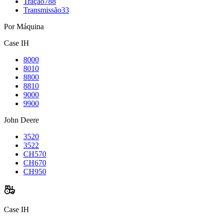
Tração
788
Transmissão
33
Por Máquina
Case IH
8000
8010
8800
8810
9000
9900
John Deere
3520
3522
CH570
CH670
CH950
Case IH