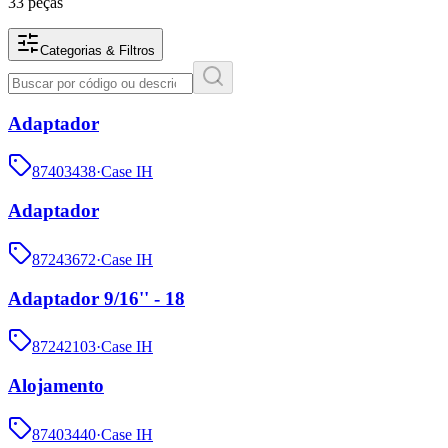
33 peças
Categorias & Filtros
Adaptador
87403438
·
Case IH
Adaptador
87243672
·
Case IH
Adaptador 9/16'' - 18
87242103
·
Case IH
Alojamento
87403440
·
Case IH