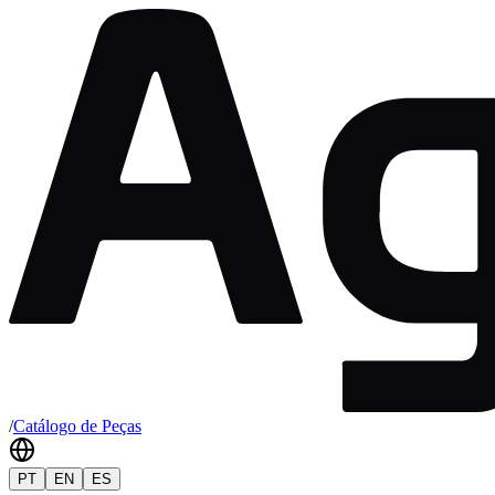
/
Catálogo de Peças
PT
EN
ES