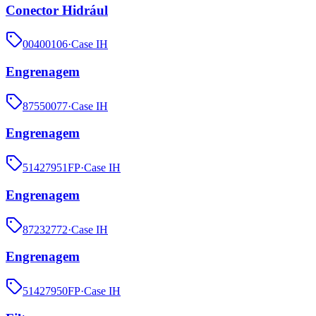
Conector Hidrául
00400106
·
Case IH
Engrenagem
87550077
·
Case IH
Engrenagem
51427951FP
·
Case IH
Engrenagem
87232772
·
Case IH
Engrenagem
51427950FP
·
Case IH