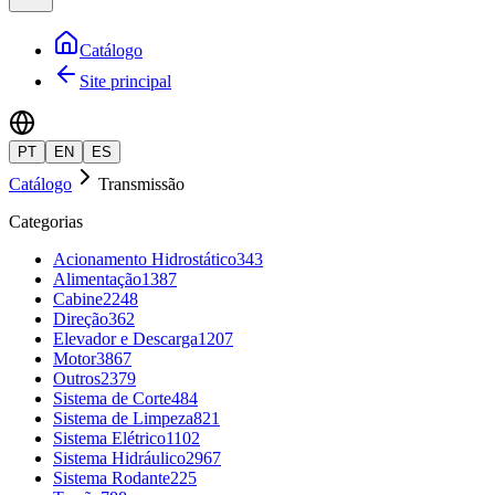
Catálogo
Site principal
PT
EN
ES
Catálogo
Transmissão
Categorias
Acionamento Hidrostático
343
Alimentação
1387
Cabine
2248
Direção
362
Elevador e Descarga
1207
Motor
3867
Outros
2379
Sistema de Corte
484
Sistema de Limpeza
821
Sistema Elétrico
1102
Sistema Hidráulico
2967
Sistema Rodante
225