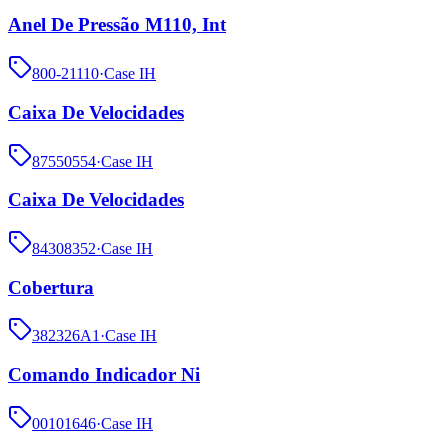
Anel De Pressão M110, Int
800-21110
·
Case IH
Caixa De Velocidades
87550554
·
Case IH
Caixa De Velocidades
84308352
·
Case IH
Cobertura
382326A1
·
Case IH
Comando Indicador Ni
00101646
·
Case IH