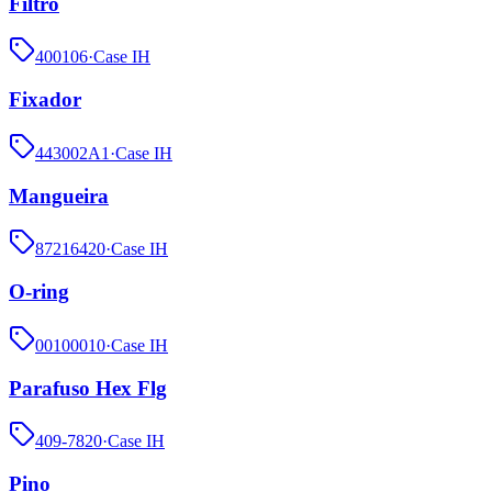
Filtro
400106
·
Case IH
Fixador
443002A1
·
Case IH
Mangueira
87216420
·
Case IH
O-ring
00100010
·
Case IH
Parafuso Hex Flg
409-7820
·
Case IH
Pino