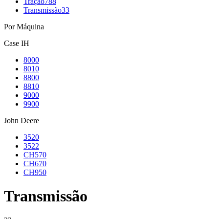
Tração
788
Transmissão
33
Por Máquina
Case IH
8000
8010
8800
8810
9000
9900
John Deere
3520
3522
CH570
CH670
CH950
Transmissão