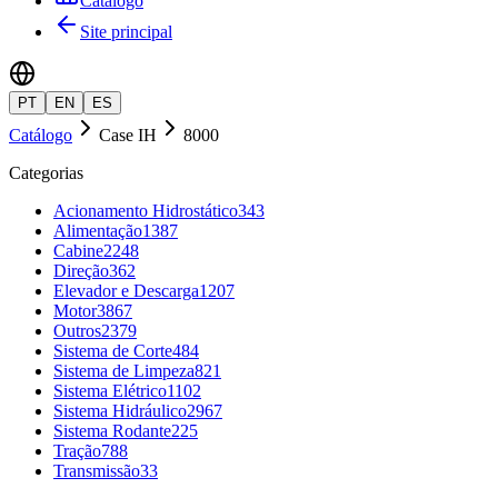
Catálogo
Site principal
PT
EN
ES
Catálogo
Case IH
8000
Categorias
Acionamento Hidrostático
343
Alimentação
1387
Cabine
2248
Direção
362
Elevador e Descarga
1207
Motor
3867
Outros
2379
Sistema de Corte
484
Sistema de Limpeza
821
Sistema Elétrico
1102
Sistema Hidráulico
2967
Sistema Rodante
225
Tração
788
Transmissão
33