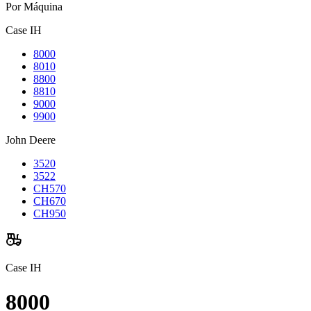
Por Máquina
Case IH
8000
8010
8800
8810
9000
9900
John Deere
3520
3522
CH570
CH670
CH950
Case IH
8000