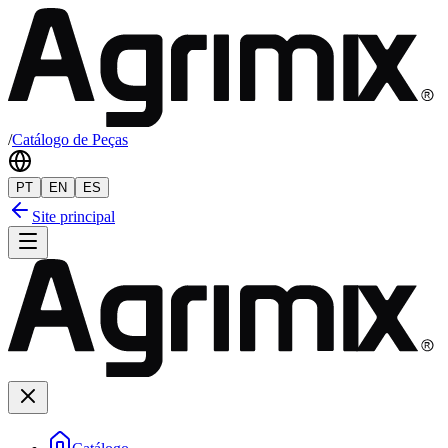
/
Catálogo de Peças
PT
EN
ES
Site principal